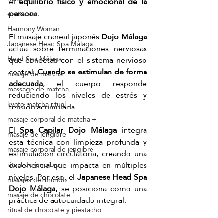
el 
equilibrio físico y emocional de la 
persona.
embarazo
Harmony Woman
El masaje craneal japonés 
Dojo Málaga
Japanese Head Spa Málaga
actúa sobre terminaciones nerviosas 
Head Spa Málaga
que conectan con el sistema nervioso 
central. 
Cuando se estimulan de forma 
masaje de matcha
adecuada
, el cuerpo responde 
massage de matcha
reduciendo los niveles de estrés y 
kyoto matcha ritual
tensión acumulada.
masaje corporal de matcha +
El 
Spa Capilar Dojo Málaga
 integra 
masaje de jengibre
esta técnica con limpieza profunda y 
masaje corporal de jengibre
estimulación circulatoria, creando una 
experiencia que impacta en múltiples 
ritual de jengibre
niveles. Por eso, el 
Japanese Head Spa 
masajes del mundo
Dojo Málaga,
 se posiciona como una 
masaje de chocolate
práctica de autocuidado integral.
ritual de chocolate y piestacho