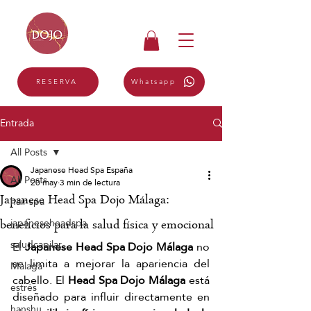
Whatsapp
RESERVA
Entrada
All Posts
Japanese Head Spa España
All Posts
20 may
3 min de lectura
Japanese Head Spa Dojo Málaga:
hair spa
japaneseheadspa
beneficios para la salud física y emocional
saludcapilar
El 
Japanese Head Spa Dojo Málaga
 no 
se limita a mejorar la apariencia del 
Málaga
cabello. El 
Head Spa Dojo Málaga
 está 
estrés
diseñado para influir directamente en 
hanshu