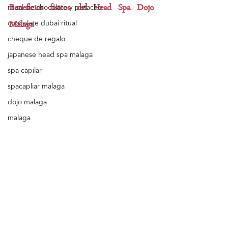
ritual de chocolate y pistacho
Beneficios físicos del Head Spa Dojo 
chocolate dubai ritual
Málaga 
cheque de regalo
japanese head spa málaga
spa capilar
spacapliar malaga
dojo malaga
malaga