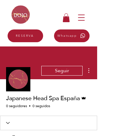
Whatsapp
RESERVA
Más acciones
Seguir
Administrador
Japanese Head Spa España
0 seguidores
0 seguidos