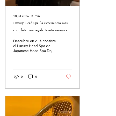
10 jul 2026
∙
3
min
Luxury Head Spa: la experiencia más
completa para regalarte este verano en
Japanese Head Spa Dojo Málaga
Descubre en qué consiste
el Luxury Head Spa de
Japanese Head Spa Dojo
Málaga, una experiencia
premium que combina
cuidado del cuero
cabelludo, masaje corporal
y relajación. Conoce sus
0
0
beneficios, qué incluye,
para quién está
recomendado y por qué
se ha convertido en uno
de los tratamientos de
bienestar más exclusivos
para desconectar del
estrés diario.