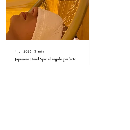
4 jun 2026
∙
3
min
Japanese Head Spa: el regalo perfecto
para quienes necesitan desconectarse
del estrés
En un mundo donde el
estrés, las preocupaciones
y el ritmo acelerado
forman parte de la rutina
diaria, encontrar un
espacio para desconectar
se ha convertido en una
necesidad. El Japanese
3
0
Head Spa, inspirado en los
tradicionales rituales de