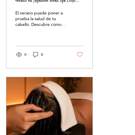
Γ
verano en Japanese Head Spa Dojo
Málaga
El verano puede poner a
prueba la salud de tu
cabello. Descubre cómo
preparar el cuero
cabelludo antes de las
vacaciones, qué hábitos
ayudan a prevenir la
sequedad y por qué un
0
0
Head Spa es una
excelente opción para
mantener un cabello
fuerte, hidratado y lleno
de brillo durante toda la
temporada.