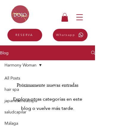
Γ
Whatsapp
RESERVA
Blog
Harmony Woman
All Posts
Próximamente nuevas entradas
hair spa
Explora otras categorías en este
japaneseheadspa
blog o vuelve más tarde.
saludcapilar
Málaga