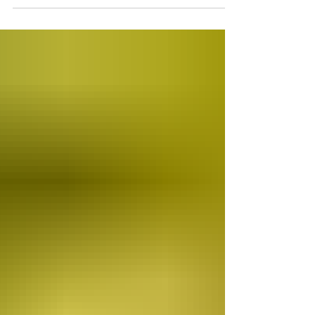
Spa Dojo Malaga pertenece a esta segunda
categoría: una experiencia inspirada en Japón que
va mucho más allá del masaje tradicional para
convertirse en un auténtico ritual corporal
consciente, diseñado para reconectar cuerpo,
mente y bienestar.