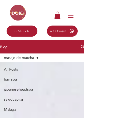
Whatsapp
RESERVA
Blog
masaje de matcha
All Posts
hair spa
japaneseheadspa
saludcapilar
Málaga