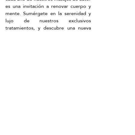
es una invitación a renovar cuerpo y 
mente. Sumérgete en la serenidad y 
lujo de nuestros exclusivos 
tratamientos, y descubre una nueva 
forma de bienestar con nuestro spa 
capilar. Te esperamos en Av. de la 
Paloma 46 para que vivas esta 
experiencia única de relajación y 
belleza. 
¡Reserva tu sesión hoy mismo y 
regálate el descanso que te mereces!
Reserva aquí