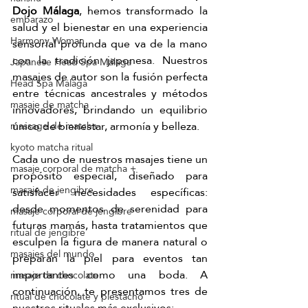
Dojo Málaga
, hemos transformado la 
embarazo
salud y el bienestar en una experiencia 
Harmony Woman
sensorial profunda que va de la mano 
con la tradición japonesa. Nuestros 
Japanese Head Spa Málaga
masajes de autor son la fusión perfecta 
Head Spa Málaga
entre técnicas ancestrales y métodos 
masaje de matcha
innovadores, brindando un equilibrio 
único de bienestar, armonía y belleza.
massage de matcha
kyoto matcha ritual
Cada uno de nuestros masajes tiene un 
masaje corporal de matcha +
propósito especial, diseñado para 
masaje de jengibre
satisfacer necesidades específicas: 
desde momentos de serenidad para 
masaje corporal de jengibre
futuras mamás, hasta tratamientos que 
ritual de jengibre
esculpen la figura de manera natural o 
masajes del mundo
preparan la piel para eventos tan 
importantes como una boda. A 
masaje de chocolate
continuación, te presentamos tres de 
ritual de chocolate y piestacho
nuestros rituales más exclusivos: