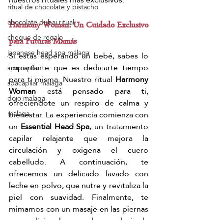
ritual de chocolate y pistacho
chocolate dubai ritual
Harmony Woman: Un Cuidado Exclusivo 
cheque de regalo
para Futuras Mamás
japanese head spa málaga
Si estás esperando un bebé, sabes lo 
importante que es dedicarte tiempo 
spa capilar
para ti misma. Nuestro ritual 
Harmony 
spacapliar malaga
Woman
 está pensado para ti, 
dojo malaga
ofreciéndote un respiro de calma y 
malaga
bienestar. La experiencia comienza con 
un 
Essential Head Spa
, un tratamiento 
capilar relajante que mejora la 
circulación y oxigena el cuero 
cabelludo. A continuación, te 
ofrecemos un delicado lavado con 
leche en polvo, que nutre y revitaliza la 
piel con suavidad. Finalmente, te 
mimamos con un masaje en las piernas 