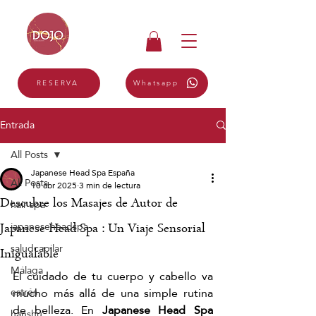
Whatsapp
RESERVA
Entrada
All Posts
Japanese Head Spa España
All Posts
10 abr 2025
3 min de lectura
Descubre los Masajes de Autor de
hair spa
japaneseheadspa
Japanese Head Spa : Un Viaje Sensorial
saludcapilar
Inigualable
Málaga
El cuidado de tu cuerpo y cabello va 
mucho más allá de una simple rutina 
estrés
de belleza. En 
Japanese Head Spa 
hanshu