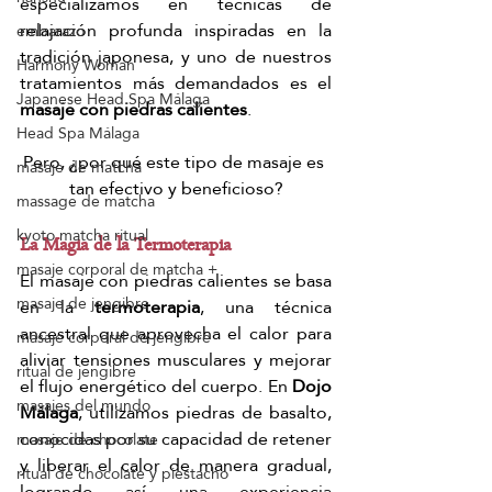
especializamos en técnicas de 
relajación profunda inspiradas en la 
embarazo
tradición japonesa, y uno de nuestros 
Harmony Woman
tratamientos más demandados es el 
Japanese Head Spa Málaga
masaje con piedras calientes
. 
Head Spa Málaga
Pero, ¿por qué este tipo de masaje es 
masaje de matcha
tan efectivo y beneficioso?
massage de matcha
kyoto matcha ritual
La Magia de la Termoterapia
masaje corporal de matcha +
El masaje con piedras calientes se basa 
masaje de jengibre
en la 
termoterapia
, una técnica 
ancestral que aprovecha el calor para 
masaje corporal de jengibre
aliviar tensiones musculares y mejorar 
ritual de jengibre
el flujo energético del cuerpo. En 
Dojo 
masajes del mundo
Málaga
, utilizamos piedras de basalto, 
conocidas por su capacidad de retener 
masaje de chocolate
y liberar el calor de manera gradual, 
ritual de chocolate y piestacho
logrando así una experiencia 