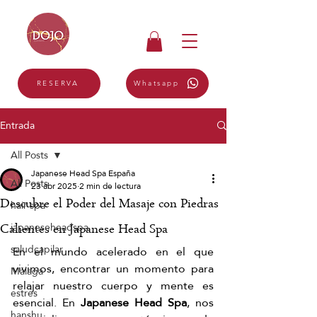
Whatsapp
RESERVA
Entrada
All Posts
Japanese Head Spa España
All Posts
23 abr 2025
2 min de lectura
Descubre el Poder del Masaje con Piedras
hair spa
japaneseheadspa
Calientes en Japanese Head Spa
saludcapilar
En el mundo acelerado en el que 
vivimos, encontrar un momento para 
Málaga
relajar nuestro cuerpo y mente es 
estrés
esencial. En 
Japanese Head Spa
, nos 
hanshu