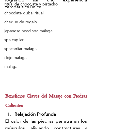
ritual de chocolate y pistacho
terapéutica única.
chocolate dubai ritual
cheque de regalo
japanese head spa málaga
spa capilar
spacapliar malaga
dojo malaga
malaga
Beneficios Claves del Masaje con Piedras 
Calientes
Relajación Profunda
El calor de las piedras penetra en los 
músculos, aliviando contracturas y 