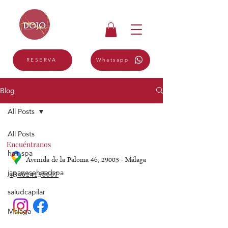
Γ
Whatsapp
RESERVA
Blog
All Posts
All Posts
Encuéntranos
hair spa
Avenida de la Paloma 46, 29003 - Málaga
japaneseheadspa
+34624158667
saludcapilar
Málaga