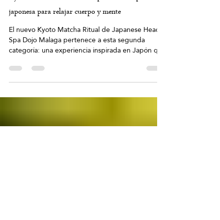
Japanese Head Spa España
25 may
2 min de lectura
Kyoto Matcha Ritual: una experiencia corporal
japonesa para relajar cuerpo y mente
El nuevo Kyoto Matcha Ritual de Japanese Head
Spa Dojo Malaga pertenece a esta segunda
categoría: una experiencia inspirada en Japón que
va mucho más allá del masaje tradicional para
convertirse en un auténtico ritual corporal
consciente, diseñado para reconectar cuerpo,
mente y bienestar.