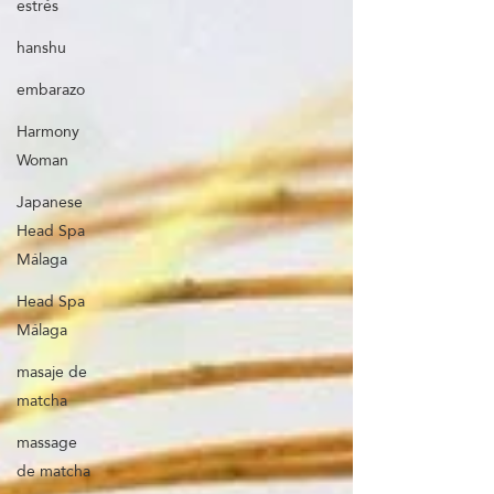
estrés
hanshu
embarazo
Harmony
Woman
Japanese
Head Spa
Málaga
Head Spa
Málaga
masaje de
matcha
massage
de matcha