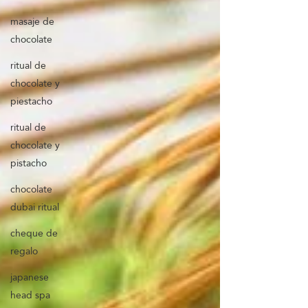
Γ
masaje de
chocolate
ritual de
chocolate y
piestacho
ritual de
chocolate y
pistacho
chocolate
dubai ritual
cheque de
regalo
japanese
head spa