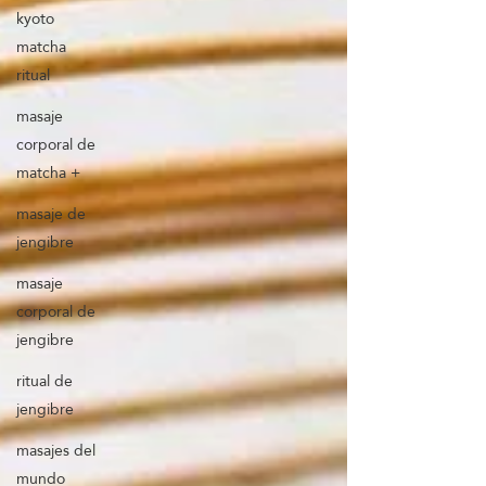
kyoto
matcha
ritual
masaje
corporal de
matcha +
masaje de
jengibre
masaje
corporal de
jengibre
ritual de
jengibre
masajes del
mundo