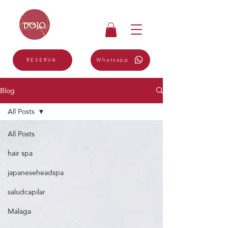
Whatsapp
RESERVA
Blog
All Posts
All Posts
hair spa
japaneseheadspa
saludcapilar
Málaga