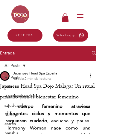
Whatsapp
RESERVA
Entrada
All Posts
Japanese Head Spa España
All Posts
18 feb
2 min de lectura
Japanese Head Spa Dojo Málaga: Un ritual
hair spa
japaneseheadspa
pensado para el bienestar femenino
saludcapilar
El 
cuerpo femenino atraviesa 
diferentes ciclos y momentos que 
Málaga
requieren cuidado
, escucha y pausa. 
estrés
Harmony Woman nace como una 
hanshu