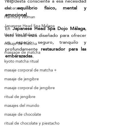
respuesta consciente a esa necesidad 
de 
equilibrio físico, mental y 
embarazo
emocional.
Harmony Woman
Japanese Head Spa Málaga
En 
Japanese Head Spa Dojo Málaga
, 
Head Spa Málaga
este ritual está diseñado para ofrecer 
un espacio seguro, tranquilo y 
masaje de matcha
profundamente 
restaurador para las 
massage de matcha
embarazadas.
kyoto matcha ritual
masaje corporal de matcha +
masaje de jengibre
masaje corporal de jengibre
ritual de jengibre
masajes del mundo
masaje de chocolate
ritual de chocolate y piestacho