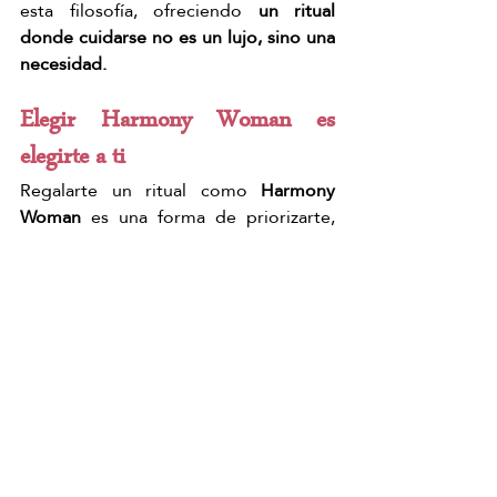
esta filosofía, ofreciendo 
un ritual 
donde cuidarse no es un lujo, sino una 
necesidad.
Elegir Harmony Woman es 
elegirte a ti
Regalarte un ritual como 
Harmony 
Woman
 es una forma de priorizarte, 
escucharte y reconectar contigo 
misma. En Japanese Head Spa Dojo 
Málaga, cada sesión es una invitación a 
parar y sentir.
Reserva tu ritual Harmony Woman
Head Spa Málaga
Japanese head spa dojo