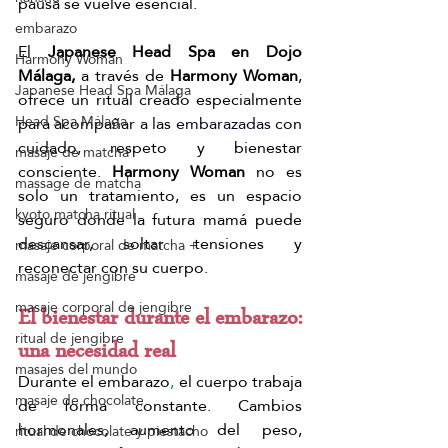
pausa se vuelve esencial.
embarazo
El 
Japanese Head Spa en Dojo 
Harmony Woman
Málaga,
 a través de 
Harmony Woman
, 
Japanese Head Spa Málaga
ofrece un ritual creado especialmente 
Head Spa Málaga
para acompañar a las 
embarazadas
 con 
cuidado, respeto y bienestar 
masaje de matcha
consciente. 
Harmony Woman
 no es 
massage de matcha
solo un tratamiento, es un espacio 
kyoto matcha ritual
seguro donde la futura mamá puede 
descansar, soltar tensiones y 
masaje corporal de matcha +
reconectar con su cuerpo.
masaje de jengibre
masaje corporal de jengibre
El bienestar durante el embarazo: 
ritual de jengibre
una necesidad real
masajes del mundo
Durante el embarazo
,
 el cuerpo trabaja 
masaje de chocolate
de forma constante. Cambios 
hormonales, aumento del peso, 
ritual de chocolate y piestacho