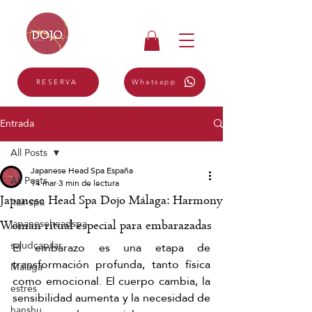
Whatsapp
RESERVA
Entrada
All Posts
Japanese Head Spa España
All Posts
14 mar
3 min de lectura
Japanese Head Spa Dojo Málaga: Harmony
hair spa
japaneseheadspa
Woman ritual especial para embarazadas
saludcapilar
El embarazo es una etapa de 
transformación profunda, tanto física 
Málaga
como emocional. El cuerpo cambia, la 
estrés
sensibilidad aumenta y la necesidad de 
hanshu