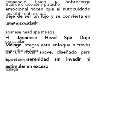
cansancio físico y sobrecarga 
ritual de chocolate y pistacho
emocional hacen que el autocuidado 
chocolate dubai ritual
deje de ser un lujo y se convierta en 
una necesidad.
cheque de regalo
japanese head spa málaga
El 
Japanese Head Spa Dojo 
spa capilar
Málaga
 integra este enfoque a través 
spacapliar malaga
de un ritual suave, diseñado para 
aportar 
serenidad sin invadir ni 
dojo malaga
estimular en exceso
.
malaga