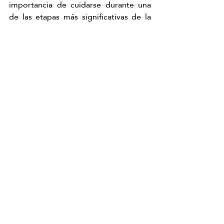
importancia de cuidarse durante una 
de las etapas más significativas de la 
vida.
Japanese Head Spa Dojo Málaga: 
cuidarte también es cuidar vida
Elegir Harmony Woman en
 Japanese 
Head Spa Dojo Málaga
, es regalarte un 
momento de cuidado profundo, 
donde el cuerpo descansa y la mente 
encuentra serenidad.
Es una invitación a pausar, sentir y 
acompañarte con amor en esta etapa 
tan especial.
Quiero mi Harmony Woman