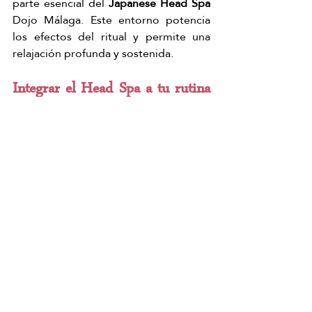
parte esencial del 
Japanese Head Spa 
Dojo Málaga. Este entorno potencia 
los efectos del ritual y permite una 
relajación profunda y sostenida.
Integrar el Head Spa a tu rutina 
de bienestar
Incorporar el Japanese Head Spa de 
forma regular ayuda a mantener el 
equilibrio mental, la salud capilar y la 
energía vital. No es una experiencia 
puntual, sino un hábito de 
autocuidado consciente.
Japanese Head Spa Dojo Málaga: 
bienestar que se siente y se 
sostiene