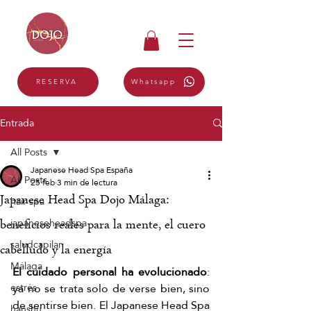
Whatsapp
RESERVA
Entrada
All Posts
Japanese Head Spa España
All Posts
25 feb
3 min de lectura
Japanese Head Spa Dojo Málaga:
hair spa
japaneseheadspa
beneficios reales para la mente, el cuero
saludcapilar
cabelludo y la energía
Málaga
El cuidado personal ha evolucionado
: 
ya no se trata solo de verse bien, sino 
estrés
de sentirse bien. El Japanese Head Spa 
hanshu