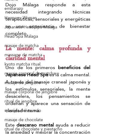
Dojo Málaga responde a esta 
embarazo
necesidad integrando técnicas 
Harmony Woman
terapéuticas, sensoriales y energéticas 
en una experiencia de bienestar 
Japanese Head Spa Málaga
completo.
Head Spa Málaga
masaje de matcha
La mente: calma profunda y 
massage de matcha
claridad mental
kyoto matcha ritual
Uno de los primeros 
beneficios del 
masaje corporal de matcha +
Japanese Head Spa
 es la calma mental. 
A través del masaje craneal japonés y 
masaje de jengibre
los estímulos sensoriales, la mente 
masaje corporal de jengibre
desacelera, los pensamientos se 
ritual de jengibre
ordenan y aparece una sensación de 
claridad interna.
masajes del mundo
masaje de chocolate
Este 
descanso mental
 ayuda a reducir 
ritual de chocolate y piestacho
la ansiedad y mejorar la concentración 