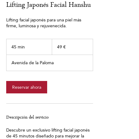
Lifting Japonés Facial Hanshu
Lifting facial japonés para una piel más
firme, luminosa y rejuvenecida.
49
euros
45 min
4
49 €
5
Avenida de la Paloma
m
i
n
Reservar ahora
Descripción del servicio
Descubre un exclusivo lifting facial japonés
de 45 minutos diseñado para mejorar la