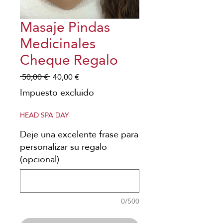
Γ
Masaje Pindas
Medicinales
Cheque Regalo
Precio
Precio
 50,00 € 
40,00 €
de
Impuesto excluido
oferta
HEAD SPA DAY
Deje una excelente frase para
personalizar su regalo
(opcional)
0/500