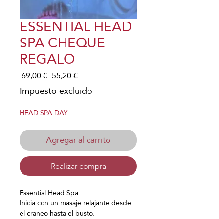
Γ
ESSENTIAL HEAD
SPA CHEQUE
REGALO
Precio
Precio
 69,00 € 
55,20 €
de
Impuesto excluido
oferta
HEAD SPA DAY
Agregar al carrito
Realizar compra
Essential Head Spa
Inicia con un masaje relajante desde
el cráneo hasta el busto.