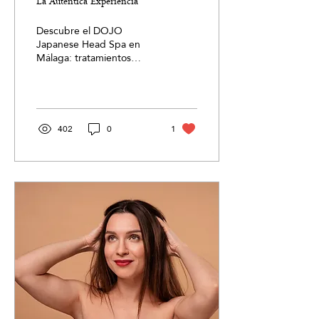
Γ
La Auténtica Experiencia
Descubre el DOJO
Japanese Head Spa en
Málaga: tratamientos
capilares únicos, relajación
profunda y bienestar
personalizado en cada
sesión.
402
0
1