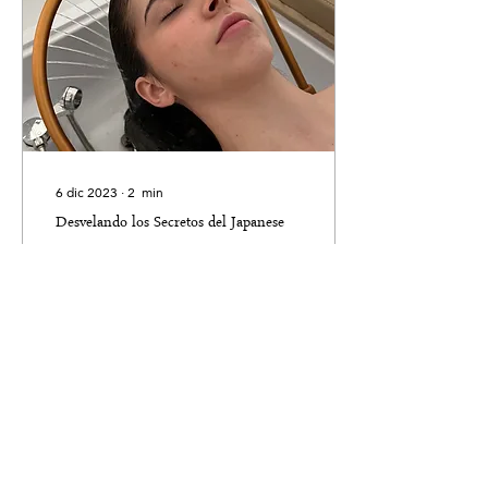
6 dic 2023
∙
2
min
Desvelando los Secretos del Japanese
Head Spa: Beneficios para tu Salud
Capilar
Descubre los beneficios
excepcionales que esta
antigua tradición japonesa
ofrece para la salud de tu
cabello y cuero cabelludo.
9
0
2