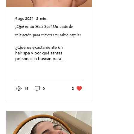
9 ago 2024
∙
2
min
¿Qué es un Hair Spa? Un oasis de
relajación para mejorar tu salud capilar
¿Qué es exactamente un
hair spa y por qué tantas
personas lo buscan para
mejorar la salud de su
cabello?
18
0
2