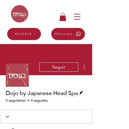
Whatsapp
RESERVA
Más acciones
Seguir
Escritor
Dojo by Japanese Head Spa
0 seguidores
0 seguidos